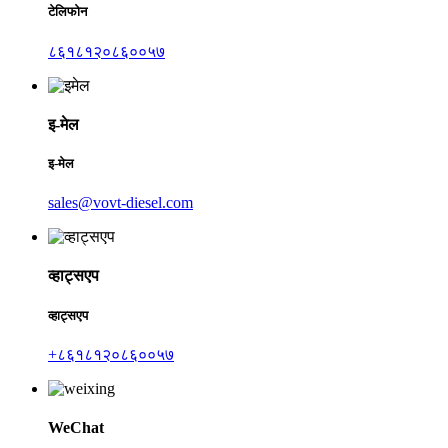
टेलिफोन
८६१८१२०८६००५७
इ-मेल
इ-मेल
sales@vovt-diesel.com
व्हाट्सएप
व्हाट्सएप
+८६१८१२०८६००५७
WeChat