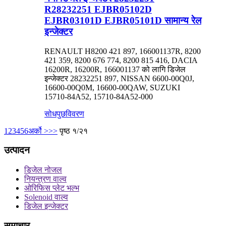
R28232251 EJBR05102D
EJBR03101D EJBR05101D सामान्य रेल
इन्जेक्टर
RENAULT H8200 421 897, 166001137R, 8200
421 359, 8200 676 774, 8200 815 416, DACIA
16200R, 16200R, 166001137 को लागि डिजेल
इन्जेक्टर 28232251 897, NISSAN 6600-00Q0J,
16600-00Q0M, 16600-00QAW, SUZUKI
15710-84A52, 15710-84A52-000
सोधपुछ
विवरण
1
2
3
4
5
6
अर्को >
>>
पृष्ठ १/२१
उत्पादन
डिजेल नोजल
नियन्त्रण वाल्व
ओरिफिस प्लेट भल्भ
Solenoid वाल्व
डिजेल इन्जेक्टर
समाचार