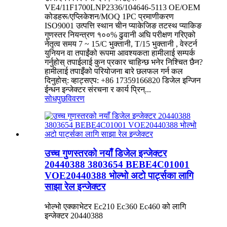
VE4/11F1700LNP2336/104646-5113 OE/OEM
कोडहरू/एप्लिकेशन/MOQ 1PC प्रमाणीकरण
ISO9001 उत्पत्ति स्थान चीन प्याकेजिङ तटस्थ प्याकिङ
गुणस्तर नियन्त्रण १००% ढुवानी अघि परीक्षण गरिएको
नेतृत्व समय 7 ~ 15/C भुक्तानी, T/15 भुक्तानी , वेस्टर्न
युनियन वा तपाईंको रूपमा आवश्यकता हामीलाई सम्पर्क
गर्नुहोस् तपाईलाई कुन प्रकार चाहिन्छ भनेर निश्चित छैन?
हामीलाई तपाइँको परियोजना बारे छलफल गर्न कल
दिनुहोस्: व्हाट्सएप: +86 17359166820 डिजेल इन्जिन
ईन्धन इन्जेक्टर संरचना र कार्य प्रिन्...
सोधपुछ
विवरण
उच्च गुणस्तरको नयाँ डिजेल इन्जेक्टर
20440388 3803654 BEBE4C01001
VOE20440388 भोल्भो अटो पार्ट्सका लागि
साझा रेल इन्जेक्टर
भोल्भो एक्काभेटर Ec210 Ec360 Ec460 को लागि
इन्जेक्टर 20440388