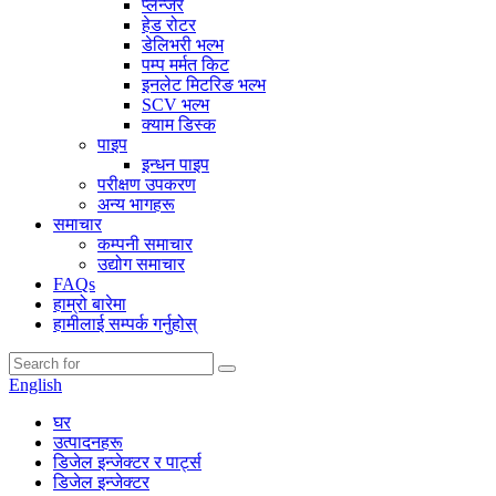
प्लन्जर
हेड रोटर
डेलिभरी भल्भ
पम्प मर्मत किट
इनलेट मिटरिङ भल्भ
SCV भल्भ
क्याम डिस्क
पाइप
इन्धन पाइप
परीक्षण उपकरण
अन्य भागहरू
समाचार
कम्पनी समाचार
उद्योग समाचार
FAQs
हाम्रो बारेमा
हामीलाई सम्पर्क गर्नुहोस्
English
घर
उत्पादनहरू
डिजेल इन्जेक्टर र पार्ट्स
डिजेल इन्जेक्टर