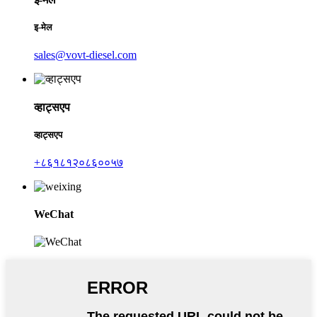
इ-मेल
sales@vovt-diesel.com
व्हाट्सएप
व्हाट्सएप
+८६१८१२०८६००५७
WeChat