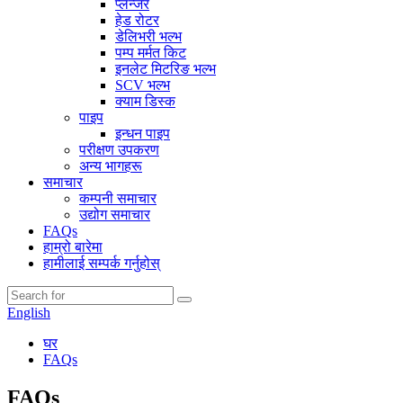
प्लन्जर
हेड रोटर
डेलिभरी भल्भ
पम्प मर्मत किट
इनलेट मिटरिङ भल्भ
SCV भल्भ
क्याम डिस्क
पाइप
इन्धन पाइप
परीक्षण उपकरण
अन्य भागहरू
समाचार
कम्पनी समाचार
उद्योग समाचार
FAQs
हाम्रो बारेमा
हामीलाई सम्पर्क गर्नुहोस्
English
घर
FAQs
FAQs