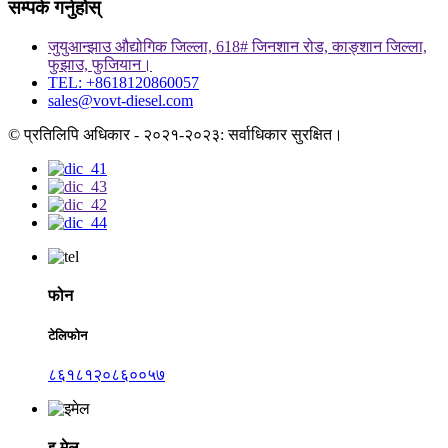
सम्पर्क गर्नुहोस्
जुयुआन्झाउ औद्योगिक जिल्ला, 618# जिनशान रोड, काङ्शान जिल्ला,
फुझाउ, फुजियान।
TEL: +8618120860057
sales@vovt-diesel.com
© प्रतिलिपि अधिकार - २०२१-२०२३: सर्वाधिकार सुरक्षित।
फोन
टेलिफोन
८६१८१२०८६००५७
इ-मेल