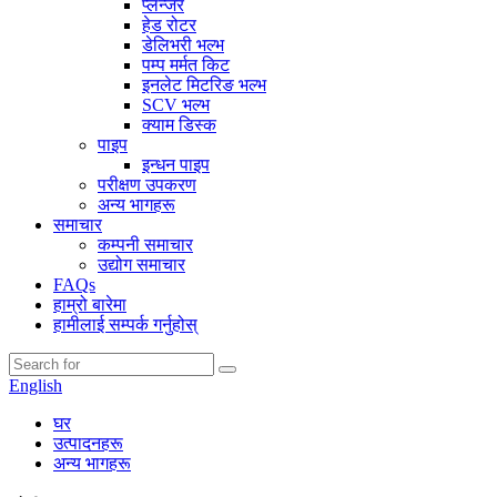
प्लन्जर
हेड रोटर
डेलिभरी भल्भ
पम्प मर्मत किट
इनलेट मिटरिङ भल्भ
SCV भल्भ
क्याम डिस्क
पाइप
इन्धन पाइप
परीक्षण उपकरण
अन्य भागहरू
समाचार
कम्पनी समाचार
उद्योग समाचार
FAQs
हाम्रो बारेमा
हामीलाई सम्पर्क गर्नुहोस्
English
घर
उत्पादनहरू
अन्य भागहरू