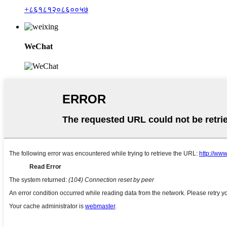
+८६१८१२०८६००५७
WeChat