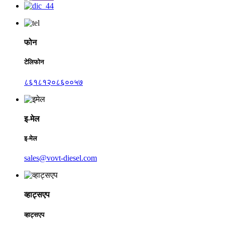
फोन
टेलिफोन
८६१८१२०८६००५७
इ-मेल
इ-मेल
sales@vovt-diesel.com
व्हाट्सएप
व्हाट्सएप