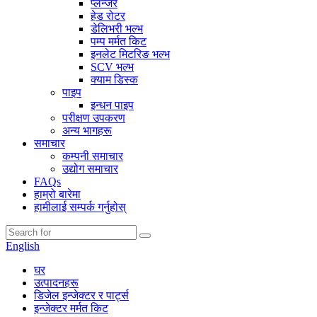
प्लन्जर
हेड रोटर
डेलिभरी भल्भ
पम्प मर्मत किट
इनलेट मिटरिङ भल्भ
SCV भल्भ
क्याम डिस्क
पाइप
इन्धन पाइप
परीक्षण उपकरण
अन्य भागहरू
समाचार
कम्पनी समाचार
उद्योग समाचार
FAQs
हाम्रो बारेमा
हामीलाई सम्पर्क गर्नुहोस्
English
घर
उत्पादनहरू
डिजेल इन्जेक्टर र पार्ट्स
इन्जेक्टर मर्मत किट