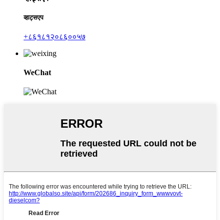
व्हाट्सएप
+८६१८१२०८६००५७
WeChat