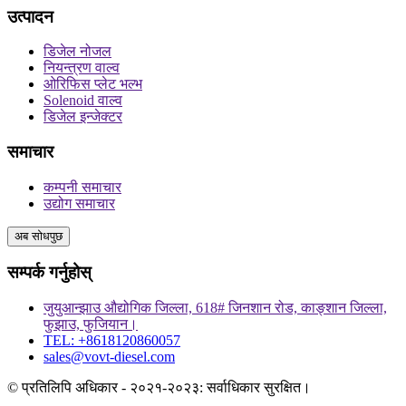
उत्पादन
डिजेल नोजल
नियन्त्रण वाल्व
ओरिफिस प्लेट भल्भ
Solenoid वाल्व
डिजेल इन्जेक्टर
समाचार
कम्पनी समाचार
उद्योग समाचार
अब सोधपुछ
सम्पर्क गर्नुहोस्
जुयुआन्झाउ औद्योगिक जिल्ला, 618# जिनशान रोड, काङ्शान जिल्ला,
फुझाउ, फुजियान।
TEL: +8618120860057
sales@vovt-diesel.com
© प्रतिलिपि अधिकार - २०२१-२०२३: सर्वाधिकार सुरक्षित।