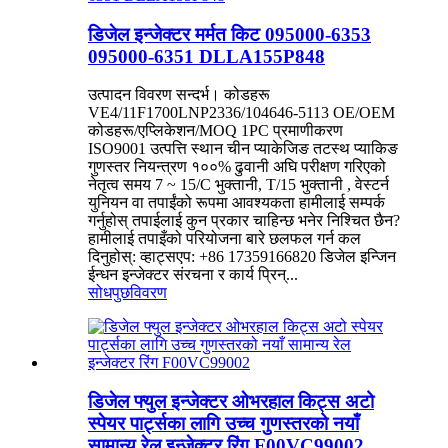
डिजेल इन्जेक्टर मर्मत किट 095000-6353
095000-6351 DLLA155P848
उत्पादन विवरण सन्दर्भ। कोडहरू
VE4/11F1700LNP2336/104646-5113 OE/OEM
कोडहरू/एप्लिकेशन/MOQ 1PC प्रमाणीकरण
ISO9001 उत्पत्ति स्थान चीन प्याकेजिङ तटस्थ प्याकिङ
गुणस्तर नियन्त्रण १००% ढुवानी अघि परीक्षण गरिएको
नेतृत्व समय 7 ~ 15/C भुक्तानी, T/15 भुक्तानी , वेस्टर्न
युनियन वा तपाईंको रूपमा आवश्यकता हामीलाई सम्पर्क
गर्नुहोस् तपाईलाई कुन प्रकार चाहिन्छ भनेर निश्चित छैन?
हामीलाई तपाइँको परियोजना बारे छलफल गर्न कल
दिनुहोस्: व्हाट्सएप: +86 17359166820 डिजेल इन्जिन
ईन्धन इन्जेक्टर संरचना र कार्य प्रिन्...
सोधपुछ
विवरण
डिजेल फ्युल इन्जेक्टर ओभरहाल किट्स अटो
स्पेयर पार्ट्सका लागि उच्च गुणस्तरको नयाँ
सामान्य रेल इन्जेक्टर रिंग F00VC99002