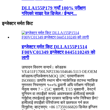
DLLA155P179 नयाँ 100% परीक्षण
गरिएको साझा रेल डिजेल / ईन्धन...
इन्जेक्टर मर्मत किट
इन्जेक्टर मर्मत किट DLLA155P1514
F00VC01349 इन्जेक्टर 0445110249 को
लागी
उत्पादन विवरण सन्दर्भ। कोडहरू
VE4/11F1700LNP2336/104646-5113 OE/OEM
कोडहरू/एप्लिकेशन/MOQ 1PC प्रमाणीकरण
ISO9001 उत्पत्ति स्थान चीन प्याकेजिङ तटस्थ प्याकिङ
गुणस्तर नियन्त्रण १००% ढुवानी अघि परीक्षण गरिएको
नेतृत्व समय 7 ~ 15/C भुक्तानी, T/15 भुक्तानी , वेस्टर्न
युनियन वा तपाईंको रूपमा आवश्यकता हामीलाई सम्पर्क
गर्नुहोस् तपाईलाई कुन प्रकार चाहिन्छ भनेर निश्चित छैन?
हामीलाई तपाइँको परियोजना बारे छलफल गर्न कल
दिनुहोस्: व्हाट्सएप: +86 17359166820 डिजेल इन्जिन