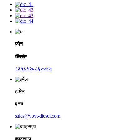
फोन
टेलिफोन
८६१८१२०८६००५७
इ-मेल
इ-मेल
sales@vovt-diesel.com
व्हाट्सएप