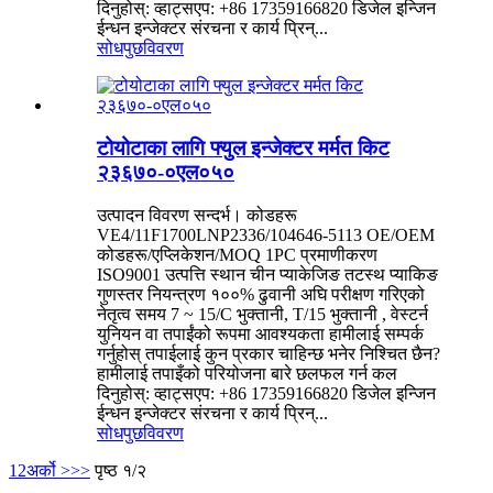
दिनुहोस्: व्हाट्सएप: +86 17359166820 डिजेल इन्जिन
ईन्धन इन्जेक्टर संरचना र कार्य प्रिन्...
सोधपुछ
विवरण
टोयोटाका लागि फ्युल इन्जेक्टर मर्मत किट
२३६७०-०एल०५०
उत्पादन विवरण सन्दर्भ। कोडहरू
VE4/11F1700LNP2336/104646-5113 OE/OEM
कोडहरू/एप्लिकेशन/MOQ 1PC प्रमाणीकरण
ISO9001 उत्पत्ति स्थान चीन प्याकेजिङ तटस्थ प्याकिङ
गुणस्तर नियन्त्रण १००% ढुवानी अघि परीक्षण गरिएको
नेतृत्व समय 7 ~ 15/C भुक्तानी, T/15 भुक्तानी , वेस्टर्न
युनियन वा तपाईंको रूपमा आवश्यकता हामीलाई सम्पर्क
गर्नुहोस् तपाईलाई कुन प्रकार चाहिन्छ भनेर निश्चित छैन?
हामीलाई तपाइँको परियोजना बारे छलफल गर्न कल
दिनुहोस्: व्हाट्सएप: +86 17359166820 डिजेल इन्जिन
ईन्धन इन्जेक्टर संरचना र कार्य प्रिन्...
सोधपुछ
विवरण
1
2
अर्को >
>>
पृष्ठ १/२