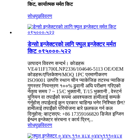
किट, कार्यात्मक मर्मत किट
सोधपुछ
विवरण
डेन्सो इन्जेक्टरको लागि फ्युल इन्जेक्टर मर्मत
किट ०९५०००-५२२
उत्पादन विवरण सन्दर्भ। कोडहरू
VE4/11F1700LNP2336/104646-5113 OE/OEM
कोडहरू/एप्लिकेशन/MOQ 1PC प्रमाणीकरण
ISO9001 उत्पत्ति स्थान चीन प्याकेजिङ तटस्थ प्याकिङ
गुणस्तर नियन्त्रण १००% ढुवानी अघि परीक्षण गरिएको
नेतृत्व समय 7 ~ 15/C भुक्तानी, T/15 भुक्तानी , वेस्टर्न
युनियन वा तपाईंको रूपमा आवश्यकता हामीलाई सम्पर्क
गर्नुहोस् तपाईलाई कुन प्रकार चाहिन्छ भनेर निश्चित छैन?
हामीलाई तपाइँको परियोजना बारे छलफल गर्न कल
दिनुहोस्: व्हाट्सएप: +86 17359166820 डिजेल इन्जिन
ईन्धन इन्जेक्टर संरचना र कार्य प्रिन्...
सोधपुछ
विवरण