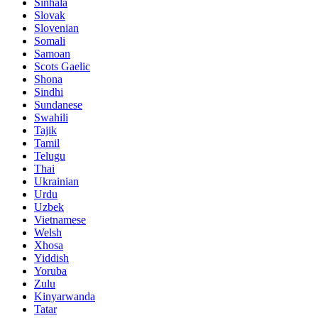
Sinhala
Slovak
Slovenian
Somali
Samoan
Scots Gaelic
Shona
Sindhi
Sundanese
Swahili
Tajik
Tamil
Telugu
Thai
Ukrainian
Urdu
Uzbek
Vietnamese
Welsh
Xhosa
Yiddish
Yoruba
Zulu
Kinyarwanda
Tatar