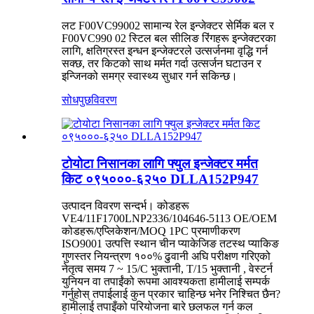
लट F00VC99002 सामान्य रेल इन्जेक्टर सेर्मिक बल र
F00VC990 02 स्टिल बल सीलिङ रिंगहरू इन्जेक्टरका
लागि, क्षतिग्रस्त इन्धन इन्जेक्टरले उत्सर्जनमा वृद्धि गर्न
सक्छ, तर किटको साथ मर्मत गर्दा उत्सर्जन घटाउन र
इन्जिनको समग्र स्वास्थ्य सुधार गर्न सकिन्छ।
सोधपुछ
विवरण
टोयोटा निसानका लागि फ्युल इन्जेक्टर मर्मत
किट ०९५०००-६२५० DLLA152P947
उत्पादन विवरण सन्दर्भ। कोडहरू
VE4/11F1700LNP2336/104646-5113 OE/OEM
कोडहरू/एप्लिकेशन/MOQ 1PC प्रमाणीकरण
ISO9001 उत्पत्ति स्थान चीन प्याकेजिङ तटस्थ प्याकिङ
गुणस्तर नियन्त्रण १००% ढुवानी अघि परीक्षण गरिएको
नेतृत्व समय 7 ~ 15/C भुक्तानी, T/15 भुक्तानी , वेस्टर्न
युनियन वा तपाईंको रूपमा आवश्यकता हामीलाई सम्पर्क
गर्नुहोस् तपाईलाई कुन प्रकार चाहिन्छ भनेर निश्चित छैन?
हामीलाई तपाइँको परियोजना बारे छलफल गर्न कल