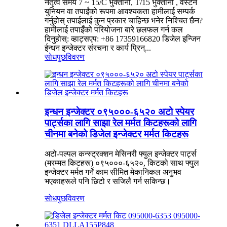
नेतृत्व समय 7 ~ 15/C भुक्तानी, T/15 भुक्तानी , वेस्टर्न
युनियन वा तपाईंको रूपमा आवश्यकता हामीलाई सम्पर्क
गर्नुहोस् तपाईलाई कुन प्रकार चाहिन्छ भनेर निश्चित छैन?
हामीलाई तपाइँको परियोजना बारे छलफल गर्न कल
दिनुहोस्: व्हाट्सएप: +86 17359166820 डिजेल इन्जिन
ईन्धन इन्जेक्टर संरचना र कार्य प्रिन्...
सोधपुछ
विवरण
इन्धन इन्जेक्टर ०९५०००-६५२० अटो स्पेयर
पार्ट्सका लागि साझा रेल मर्मत किटहरूको लागि
चीनमा बनेको डिजेल इन्जेक्टर मर्मत किटहरू
अटो-पल्पल कन्स्ट्रक्शन मेसिनरी फ्युल इन्जेक्टर पार्ट्स
(मरम्मत किटहरू) ०९५०००-६५२०, किटको साथ फ्युल
इन्जेक्टर मर्मत गर्ने काम सीमित मेकानिकल अनुभव
भएकाहरूले पनि छिटो र सजिलै गर्न सकिन्छ।
सोधपुछ
विवरण