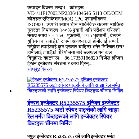
उत्पादन विवरण सन्दर्भ। कोडहरू
VE4/11F1700LNP2336/104646-5113 OE/OEM
कोडहरू/एप्लिकेशन/MOQ 1PC प्रमाणीकरण
ISO9001 उत्पत्ति स्थान चीन प्याकेजिङ तटस्थ प्याकिङ
गुणस्तर नियन्त्रण १००% ढुवानी अघि परीक्षण गरिएको
नेतृत्व समय 7 ~ 15/C भुक्तानी, T/15 भुक्तानी , वेस्टर्न
युनियन वा तपाईंको रूपमा आवश्यकता हामीलाई सम्पर्क
गर्नुहोस् तपाईलाई कुन प्रकार चाहिन्छ भनेर निश्चित छैन?
हामीलाई तपाइँको परियोजना बारे छलफल गर्न कल
दिनुहोस्: व्हाट्सएप: +86 17359166820 डिजेल इन्जिन
ईन्धन इन्जेक्टर संरचना र कार्य प्रिन्...
सोधपुछ
विवरण
ईन्धन इन्जेक्टर R5235575 इन्जिन इन्जेक्टर
R5235575 अटो स्पेयर पार्ट्सको लागि साझा
रेल मर्मत किटहरूको लागि इन्जेक्टर रिपेयर
किटहरू चीनमा निर्मित
फ्युल इन्जेक्टर R5235575 को लागि इन्जेक्टर मर्मत